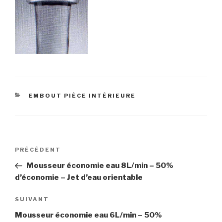
CATÉGORIES
EMBOUT PIÈCE INTÉRIEURE
Navigation
Article
PRÉCÉDENT
de
précédent
Mousseur économie eau 8L/min – 50%
l’article
d’économie – Jet d’eau orientable
Article
SUIVANT
suivant
Mousseur économie eau 6L/min – 50%