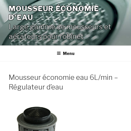
Aller
MOUSSEUR ÉCONOMIE
au
D'EAU
contenu
principal
Large gamme de mousseurs et
aérateurs pour robinet
Menu
Mousseur économie eau 6L/min –
Régulateur d’eau